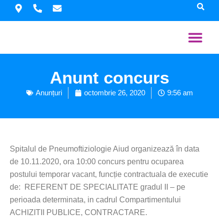
Skip
to
content
Despre spital
Informații interes publi
Informații utile
Proiecte e
Anunt concurs
Anunțuri
octombrie 26, 2020
9:56 am
Spitalul de Pneumoftiziologie Aiud organizează în data
de 10.11.2020, ora 10:00 concurs pentru ocuparea
postului temporar vacant, funcție contractuala de executie
de: REFERENT DE SPECIALITATE gradul II – pe
perioada determinata, in cadrul Compartimentului
ACHIZITII PUBLICE, CONTRACTARE.