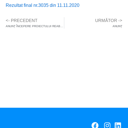
Rezultat final nr.3035 din 11.11.2020
<- PRECEDENT
URMĂTOR ->
ANUNȚ ÎNCEPERE PROIECTULUI REABILITARE ENERGETICA SPITAL PNEUMOFTIZIOLOGIE AIUD
ANUNȚ