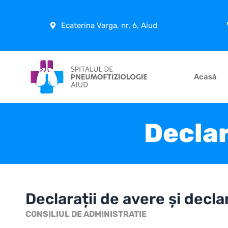
Skip
to
Ecaterina Varga, nr. 6, Aiud
content
Acasă
Declar
Declarații de avere și decla
CONSILIUL DE ADMINISTRATIE