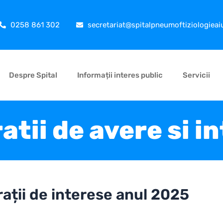
0258 861 302
secretariat@spitalpneumoftiziologieai
Despre Spital
Informații interes public
Servicii
atii de avere si i
rații de interese anul 2025