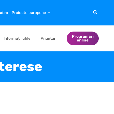
Proiecte europene
ud.ro
Programări
Informații utile
Anunțuri
online
nterese