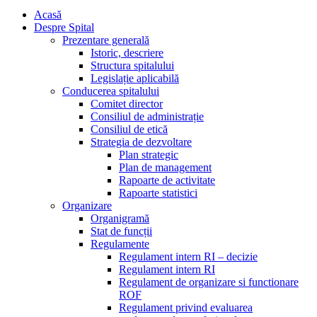
Acasă
Despre Spital
Prezentare generală
Istoric, descriere
Structura spitalului
Legislație aplicabilă
Conducerea spitalului
Comitet director
Consiliul de administrație
Consiliul de etică
Strategia de dezvoltare
Plan strategic
Plan de management
Rapoarte de activitate
Rapoarte statistici
Organizare
Organigramă
Stat de funcții
Regulamente
Regulament intern RI – decizie
Regulament intern RI
Regulament de organizare si functionare
ROF
Regulament privind evaluarea