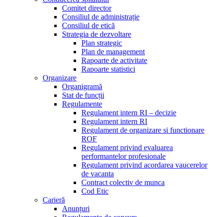
Comitet director
Consiliul de administrație
Consiliul de etică
Strategia de dezvoltare
Plan strategic
Plan de management
Rapoarte de activitate
Rapoarte statistici
Organizare
Organigramă
Stat de funcții
Regulamente
Regulament intern RI – decizie
Regulament intern RI
Regulament de organizare si functionare
ROF
Regulament privind evaluarea
performantelor profesionale
Regulament privind acordarea vaucerelor
de vacanta
Contract colectiv de munca
Cod Etic
Carieră
Anunțuri