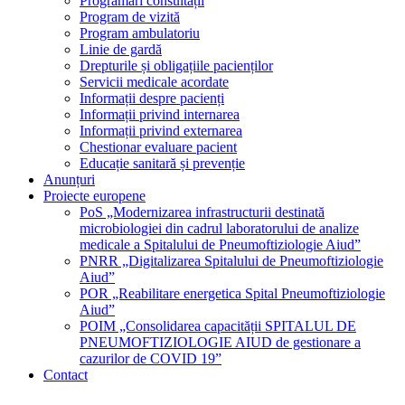
Programări consultații
Program de vizită
Program ambulatoriu
Linie de gardă
Drepturile și obligațiile pacienților
Servicii medicale acordate
Informații despre pacienți
Informații privind internarea
Informații privind externarea
Chestionar evaluare pacient
Educație sanitară și prevenție
Anunțuri
Proiecte europene
PoS „Modernizarea infrastructurii destinată
microbiologiei din cadrul laboratorului de analize
medicale a Spitalului de Pneumoftiziologie Aiud”
PNRR „Digitalizarea Spitalului de Pneumoftiziologie
Aiud”
POR „Reabilitare energetica Spital Pneumoftiziologie
Aiud”
POIM „Consolidarea capacității SPITALUL DE
PNEUMOFTIZIOLOGIE AIUD de gestionare a
cazurilor de COVID 19”
Contact