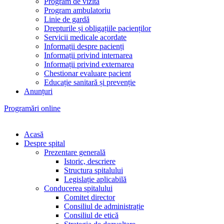
Program de vizită
Program ambulatoriu
Linie de gardă
Drepturile și obligațiile pacienților
Servicii medicale acordate
Informații despre pacienți
Informații privind internarea
Informații privind externarea
Chestionar evaluare pacient
Educație sanitară și prevenție
Anunțuri
Programări online
Acasă
Despre spital
Prezentare generală
Istoric, descriere
Structura spitalului
Legislație aplicabilă
Conducerea spitalului
Comitet director
Consiliul de administrație
Consiliul de etică