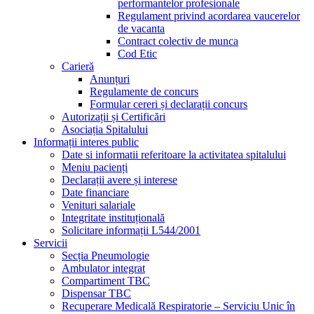
performantelor profesionale
Regulament privind acordarea vaucerelor
de vacanta
Contract colectiv de munca
Cod Etic
Carieră
Anunțuri
Regulamente de concurs
Formular cereri și declarații concurs
Autorizații și Certificări
Asociația Spitalului
Informații interes public
Date si informatii referitoare la activitatea spitalului
Meniu pacienți
Declarații avere și interese
Date financiare
Venituri salariale
Integritate instituțională
Solicitare informații L544/2001
Servicii
Secția Pneumologie
Ambulator integrat
Compartiment TBC
Dispensar TBC
Recuperare Medicală Respiratorie – Serviciu Unic în