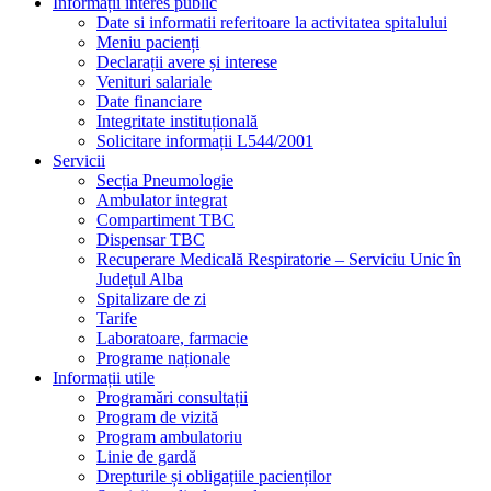
Informații interes public
Date si informatii referitoare la activitatea spitalului
Meniu pacienți
Declarații avere și interese
Venituri salariale
Date financiare
Integritate instituțională
Solicitare informații L544/2001
Servicii
Secția Pneumologie
Ambulator integrat
Compartiment TBC
Dispensar TBC
Recuperare Medicală Respiratorie – Serviciu Unic în
Județul Alba
Spitalizare de zi
Tarife
Laboratoare, farmacie
Programe naționale
Informații utile
Programări consultații
Program de vizită
Program ambulatoriu
Linie de gardă
Drepturile și obligațiile pacienților