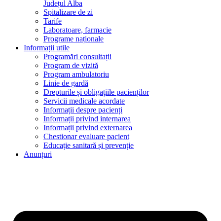
Județul Alba
Spitalizare de zi
Tarife
Laboratoare, farmacie
Programe naționale
Informații utile
Programări consultații
Program de vizită
Program ambulatoriu
Linie de gardă
Drepturile și obligațiile pacienților
Servicii medicale acordate
Informații despre pacienți
Informații privind internarea
Informații privind externarea
Chestionar evaluare pacient
Educație sanitară și prevenție
Anunțuri