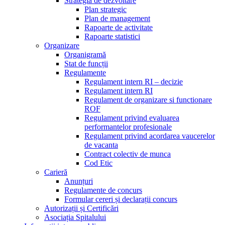
Strategia de dezvoltare
Plan strategic
Plan de management
Rapoarte de activitate
Rapoarte statistici
Organizare
Organigramă
Stat de funcții
Regulamente
Regulament intern RI – decizie
Regulament intern RI
Regulament de organizare si functionare
ROF
Regulament privind evaluarea
performantelor profesionale
Regulament privind acordarea vaucerelor
de vacanta
Contract colectiv de munca
Cod Etic
Carieră
Anunțuri
Regulamente de concurs
Formular cereri și declarații concurs
Autorizații și Certificări
Asociația Spitalului