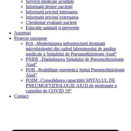
Servicii medicale acordate
Informații despre pacienți
Informații privind internarea
Informații privind externarea
Chestionar evaluare pacient
Educație sanitară și prevenție
Anunțuri
Proiecte europene
PoS „Modernizarea infrastructurii destinată
microbiologiei din cadrul laboratorului de analize
medicale a Spitalului de Pneumoftiziologie Aiud”
PNRR „Digitalizarea Spitalului de Pneumoftiziologie
Aiud”
POR „Reabilitare energetica Spital Pneumoftiziologie
Aiud”
POIM „Consolidarea capacității SPITALUL DE
PNEUMOFTIZIOLOGIE AIUD de gestionare a
cazurilor de COVID 19”
Contact