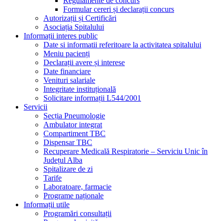
Regulamente de concurs
Formular cereri și declarații concurs
Autorizații și Certificări
Asociația Spitalului
Informații interes public
Date si informatii referitoare la activitatea spitalului
Meniu pacienți
Declarații avere și interese
Date financiare
Venituri salariale
Integritate instituțională
Solicitare informații L544/2001
Servicii
Secția Pneumologie
Ambulator integrat
Compartiment TBC
Dispensar TBC
Recuperare Medicală Respiratorie – Serviciu Unic în
Județul Alba
Spitalizare de zi
Tarife
Laboratoare, farmacie
Programe naționale
Informații utile
Programări consultații