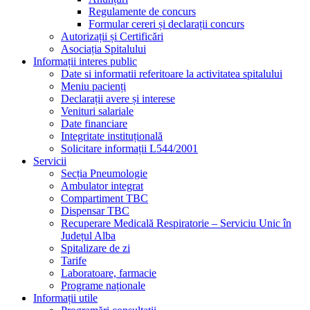
Regulamente de concurs
Formular cereri și declarații concurs
Autorizații și Certificări
Asociația Spitalului
Informații interes public
Date si informatii referitoare la activitatea spitalului
Meniu pacienți
Declarații avere și interese
Venituri salariale
Date financiare
Integritate instituțională
Solicitare informații L544/2001
Servicii
Secția Pneumologie
Ambulator integrat
Compartiment TBC
Dispensar TBC
Recuperare Medicală Respiratorie – Serviciu Unic în
Județul Alba
Spitalizare de zi
Tarife
Laboratoare, farmacie
Programe naționale
Informații utile