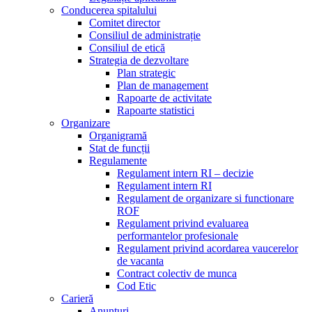
Conducerea spitalului
Comitet director
Consiliul de administrație
Consiliul de etică
Strategia de dezvoltare
Plan strategic
Plan de management
Rapoarte de activitate
Rapoarte statistici
Organizare
Organigramă
Stat de funcții
Regulamente
Regulament intern RI – decizie
Regulament intern RI
Regulament de organizare si functionare
ROF
Regulament privind evaluarea
performantelor profesionale
Regulament privind acordarea vaucerelor
de vacanta
Contract colectiv de munca
Cod Etic
Carieră
Anunțuri