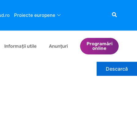
Proiecte europene
ud.ro
Programări
Informații utile
Anunțuri
online
Descarcă