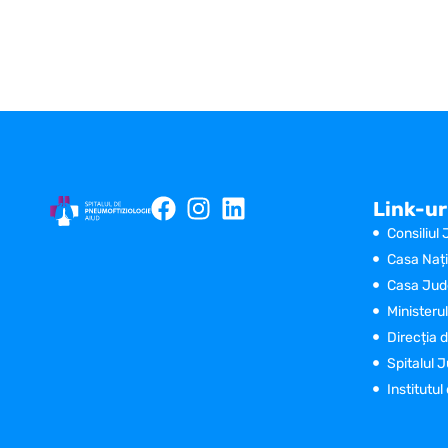
Link-ur
Consiliul
Casa Nați
Casa Jude
Ministerul
Direcția 
Spitalul 
Institutu