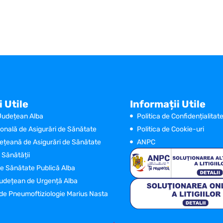
i Utile
Informații Utile
 Județean Alba
Politica de Confidențialitat
onală de Asigurări de Sănătate
Politica de Cookie-uri
țeană de Asigurări de Sănătate
ANPC
 Sănătății
de Sănătate Publică Alba
Județean de Urgență Alba
l de Pneumoftiziologie Marius Nasta