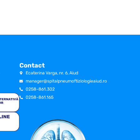
Contact
e
Ecaterina Varga, nr. 6, Aiud
manager@spitalpneumoftiziologieaiud.ro
0258-861.302
0258-861.165