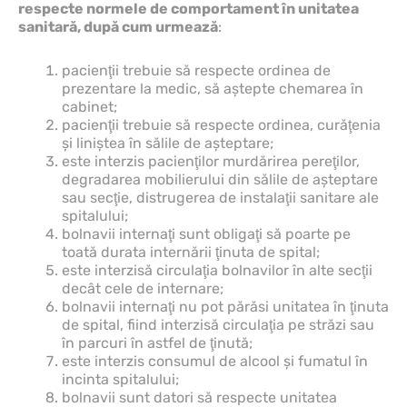
respecte normele de comportament în unitatea
sanitară, după cum urmează
:
pacienţii trebuie să respecte ordinea de
prezentare la medic, să aştepte chemarea în
cabinet;
pacienţii trebuie să respecte ordinea, curăţenia
şi liniştea în sălile de aşteptare;
este interzis pacienţilor murdărirea pereţilor,
degradarea mobilierului din sălile de aşteptare
sau secţie, distrugerea de instalaţii sanitare ale
spitalului;
bolnavii internaţi sunt obligaţi să poarte pe
toată durata internării ţinuta de spital;
este interzisă circulaţia bolnavilor în alte secţii
decât cele de internare;
bolnavii internaţi nu pot părăsi unitatea în ţinuta
de spital, fiind interzisă circulaţia pe străzi sau
în parcuri în astfel de ţinută;
este interzis consumul de alcool şi fumatul în
incinta spitalului;
bolnavii sunt datori să respecte unitatea