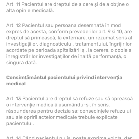
Art. 11 Pacientul are dreptul de a cere şi de a obţine o
altă opinie medicală.
Art. 12 Pacientul sau persoana desemnată în mod
expres de acesta, conform prevederilor art. 9 şi 10, are
dreptul să primească, la externare, un rezumat scris al
investigaţiilor, diagnosticului, tratamentului, îngrijirilor
acordate pe perioada spitalizării şi, la cerere, o copie a
înregistrărilor investigaţiilor de înaltă performanţă, o
singură dată.
Consimţământul pacientului privind intervenţia
medical
Art. 13 Pacientul are dreptul să refuze sau să oprească
o intervenţie medicală asumându-şi, în scris,
răspunderea pentru decizia sa; consecinţele refuzului
sau ale opririi actelor medicale trebuie explicate
pacientului.
Art. 14 Când pacientul nu îşi poate exprima voinţa, dar