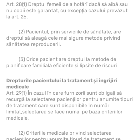
Art. 28(1) Dreptul femeii de a hotărî dacă să aibă sau
nu copii este garantat, cu excepţia cazului prevăzut
la art. 26.
(2) Pacientul, prin serviciile de sănătate, are
dreptul să aleagă cele mai sigure metode privind
sănătatea reproducerii.
(3) Orice pacient are dreptul la metode de
planificare familială eficiente şi lipsite de riscuri
Drepturile pacientului la tratament şi îngrijiri
medicale
Art. 29(1) În cazul în care furnizorii sunt obligaţi să
recurgă la selectarea pacienţilor pentru anumite tipuri
de tratament care sunt disponibile în număr
limitat,selectarea se face numai pe baza criteriilor
medicale.
(2) Criteriile medicale privind selectarea
pacienţilor pentru anumite tipuri de tratament se