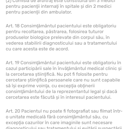
(2) Comisia de arbitraj este constituită din 3 medici
pentru pacienţii internaţi în spitale şi din 2 medici
pentru pacienţii din ambulator.
Art. 18 Consimţământul pacientului este obligatoriu
pentru recoltarea, păstrarea, folosirea tuturor
produselor biologice prelevate din corpul său, în
vederea stabilirii diagnosticului sau a tratamentului
cu care acesta este de acord.
Art. 19 Consimţământul pacientului este obligatoriu în
cazul participării sale în învăţământul medical clinic şi
la cercetarea ştiinţifică. Nu pot fi folosite pentru
cercetare ştiinţifică persoanele care nu sunt capabile
să îşi exprime voinţa, cu excepţia obţinerii
consimţământului de la reprezentantul legal şi dacă
cercetarea este făcută şi în interesul pacientului.
Art. 20 Pacientul nu poate fi fotografiat sau filmat într-
o unitate medicală fără consimţământul său, cu
excepţia cazurilor în care imaginile sunt necesare
diagnosticului sau tratamentului şi evitării suspectării