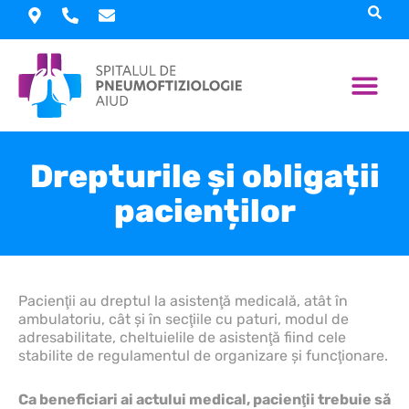
Skip
to
content
Despre spita
Informații interes pu
Informații utile
Proiecte 
Drepturile și obligații
pacienților
Pacienţii au dreptul la asistenţă medicală, atât în
ambulatoriu, cât şi în secţiile cu paturi, modul de
adresabilitate, cheltuielile de asistenţă fiind cele
stabilite de regulamentul de organizare şi funcţionare.
Ca beneficiari ai actului medical, pacienţii trebuie să