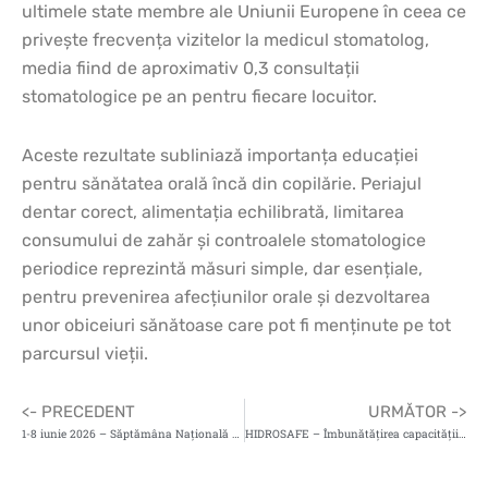
ultimele state membre ale Uniunii Europene în ceea ce
privește frecvența vizitelor la medicul stomatolog,
media fiind de aproximativ 0,3 consultații
stomatologice pe an pentru fiecare locuitor.
Aceste rezultate subliniază importanța educației
pentru sănătatea orală încă din copilărie. Periajul
dentar corect, alimentația echilibrată, limitarea
consumului de zahăr și controalele stomatologice
periodice reprezintă măsuri simple, dar esențiale,
pentru prevenirea afecțiunilor orale și dezvoltarea
unor obiceiuri sănătoase care pot fi menținute pe tot
parcursul vieții.
<- PRECEDENT
URMĂTOR ->
1-8 iunie 2026 – Săptămâna Națională a Evaluării Consumului Personal de Alcool
HIDROSAFE – Îmbunătățirea capacității administrative și profesionale a autorităților din sistemul sanitar pentru conformarea cu Directiva privind calitatea apei destinate consumului uman