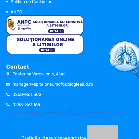
Politica de Cookie-uri
ANPC
Contact
Ecaterina Varga, nr. 6, Aiud
manager@spitalpneumoftiziologieaiud.ro
0258-861.302
0258-861.165
Grafică și dezvoltare website