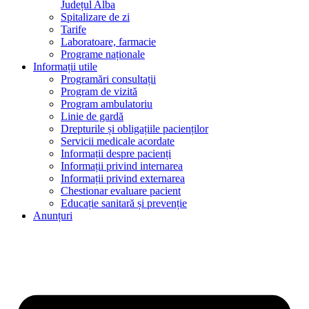
Județul Alba
Spitalizare de zi
Tarife
Laboratoare, farmacie
Programe naționale
Informații utile
Programări consultații
Program de vizită
Program ambulatoriu
Linie de gardă
Drepturile și obligațiile pacienților
Servicii medicale acordate
Informații despre pacienți
Informații privind internarea
Informații privind externarea
Chestionar evaluare pacient
Educație sanitară și prevenție
Anunțuri