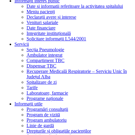
Informații interes public
Date si informatii referitoare la activitatea spitalului
Meniu pacienți
Declarații avere și interese
Venituri salariale
Date financiare
Integritate instituțională
Solicitare informații L544/2001
Servicii
Secția Pneumologie
Ambulator integrat
Compartiment TBC
Dispensar TBC
Recuperare Medicală Respiratorie – Serviciu Unic în
Județul Alba
Spitalizare de zi
Tarife
Laboratoare, farmacie
Programe naționale
Informații utile
Programări consultații
Program de vizită
Program ambulatoriu
Linie de gardă
Drepturile și obligațiile pacienților