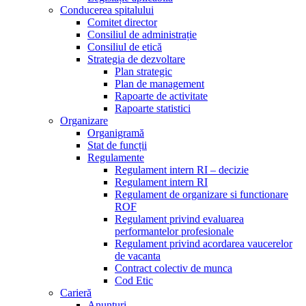
Conducerea spitalului
Comitet director
Consiliul de administrație
Consiliul de etică
Strategia de dezvoltare
Plan strategic
Plan de management
Rapoarte de activitate
Rapoarte statistici
Organizare
Organigramă
Stat de funcții
Regulamente
Regulament intern RI – decizie
Regulament intern RI
Regulament de organizare si functionare
ROF
Regulament privind evaluarea
performantelor profesionale
Regulament privind acordarea vaucerelor
de vacanta
Contract colectiv de munca
Cod Etic
Carieră
Anunțuri