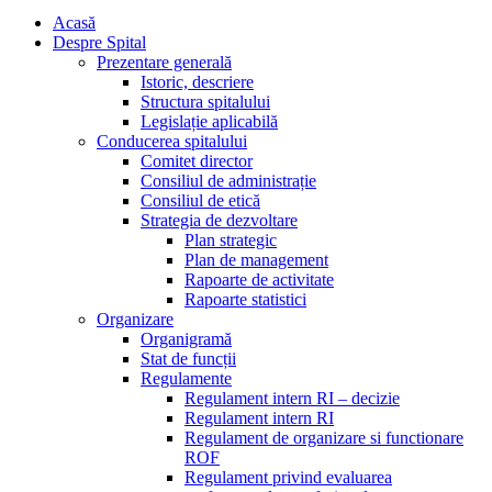
Acasă
Despre Spital
Prezentare generală
Istoric, descriere
Structura spitalului
Legislație aplicabilă
Conducerea spitalului
Comitet director
Consiliul de administrație
Consiliul de etică
Strategia de dezvoltare
Plan strategic
Plan de management
Rapoarte de activitate
Rapoarte statistici
Organizare
Organigramă
Stat de funcții
Regulamente
Regulament intern RI – decizie
Regulament intern RI
Regulament de organizare si functionare
ROF
Regulament privind evaluarea