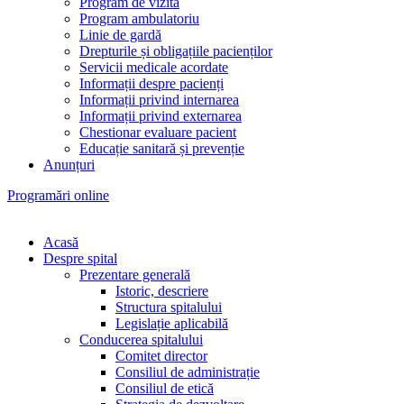
Program de vizită
Program ambulatoriu
Linie de gardă
Drepturile și obligațiile pacienților
Servicii medicale acordate
Informații despre pacienți
Informații privind internarea
Informații privind externarea
Chestionar evaluare pacient
Educație sanitară și prevenție
Anunțuri
Programări online
Acasă
Despre spital
Prezentare generală
Istoric, descriere
Structura spitalului
Legislație aplicabilă
Conducerea spitalului
Comitet director
Consiliul de administrație
Consiliul de etică