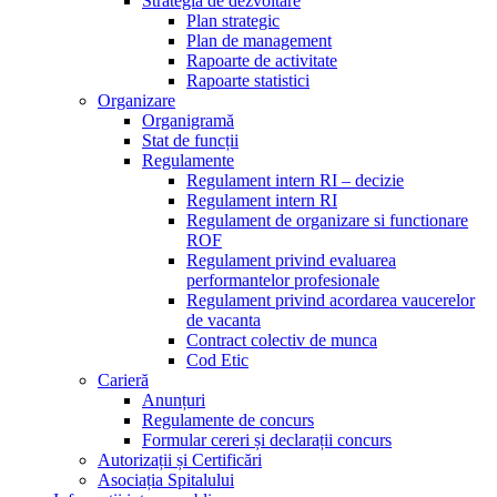
Strategia de dezvoltare
Plan strategic
Plan de management
Rapoarte de activitate
Rapoarte statistici
Organizare
Organigramă
Stat de funcții
Regulamente
Regulament intern RI – decizie
Regulament intern RI
Regulament de organizare si functionare
ROF
Regulament privind evaluarea
performantelor profesionale
Regulament privind acordarea vaucerelor
de vacanta
Contract colectiv de munca
Cod Etic
Carieră
Anunțuri
Regulamente de concurs
Formular cereri și declarații concurs
Autorizații și Certificări
Asociația Spitalului