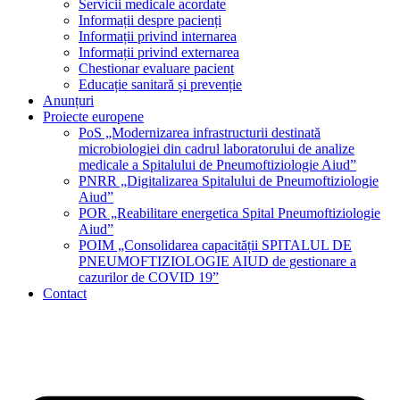
Servicii medicale acordate
Informații despre pacienți
Informații privind internarea
Informații privind externarea
Chestionar evaluare pacient
Educație sanitară și prevenție
Anunțuri
Proiecte europene
PoS „Modernizarea infrastructurii destinată
microbiologiei din cadrul laboratorului de analize
medicale a Spitalului de Pneumoftiziologie Aiud”
PNRR „Digitalizarea Spitalului de Pneumoftiziologie
Aiud”
POR „Reabilitare energetica Spital Pneumoftiziologie
Aiud”
POIM „Consolidarea capacității SPITALUL DE
PNEUMOFTIZIOLOGIE AIUD de gestionare a
cazurilor de COVID 19”
Contact