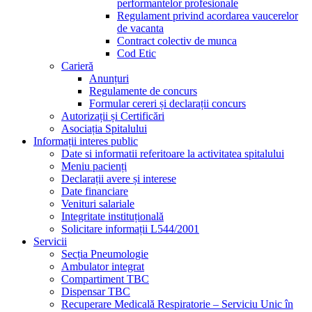
performantelor profesionale
Regulament privind acordarea vaucerelor
de vacanta
Contract colectiv de munca
Cod Etic
Carieră
Anunțuri
Regulamente de concurs
Formular cereri și declarații concurs
Autorizații și Certificări
Asociația Spitalului
Informații interes public
Date si informatii referitoare la activitatea spitalului
Meniu pacienți
Declarații avere și interese
Date financiare
Venituri salariale
Integritate instituțională
Solicitare informații L544/2001
Servicii
Secția Pneumologie
Ambulator integrat
Compartiment TBC
Dispensar TBC
Recuperare Medicală Respiratorie – Serviciu Unic în