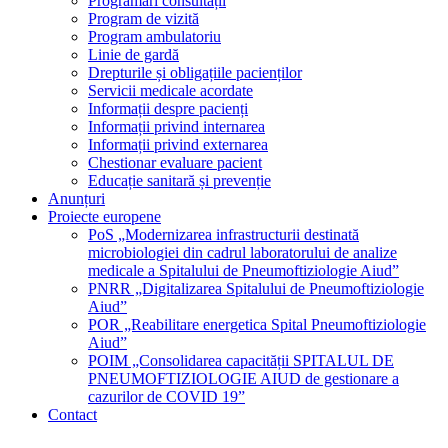
Programări consultații
Program de vizită
Program ambulatoriu
Linie de gardă
Drepturile și obligațiile pacienților
Servicii medicale acordate
Informații despre pacienți
Informații privind internarea
Informații privind externarea
Chestionar evaluare pacient
Educație sanitară și prevenție
Anunțuri
Proiecte europene
PoS „Modernizarea infrastructurii destinată
microbiologiei din cadrul laboratorului de analize
medicale a Spitalului de Pneumoftiziologie Aiud”
PNRR „Digitalizarea Spitalului de Pneumoftiziologie
Aiud”
POR „Reabilitare energetica Spital Pneumoftiziologie
Aiud”
POIM „Consolidarea capacității SPITALUL DE
PNEUMOFTIZIOLOGIE AIUD de gestionare a
cazurilor de COVID 19”
Contact