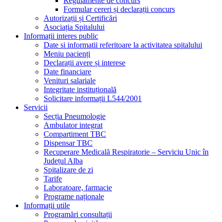
Regulamente de concurs
Formular cereri și declarații concurs
Autorizații și Certificări
Asociația Spitalului
Informații interes public
Date si informatii referitoare la activitatea spitalului
Meniu pacienți
Declarații avere și interese
Date financiare
Venituri salariale
Integritate instituțională
Solicitare informații L544/2001
Servicii
Secția Pneumologie
Ambulator integrat
Compartiment TBC
Dispensar TBC
Recuperare Medicală Respiratorie – Serviciu Unic în
Județul Alba
Spitalizare de zi
Tarife
Laboratoare, farmacie
Programe naționale
Informații utile
Programări consultații