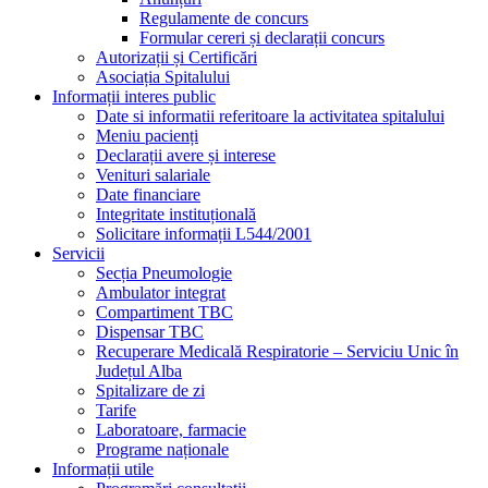
Regulamente de concurs
Formular cereri și declarații concurs
Autorizații și Certificări
Asociația Spitalului
Informații interes public
Date si informatii referitoare la activitatea spitalului
Meniu pacienți
Declarații avere și interese
Venituri salariale
Date financiare
Integritate instituțională
Solicitare informații L544/2001
Servicii
Secția Pneumologie
Ambulator integrat
Compartiment TBC
Dispensar TBC
Recuperare Medicală Respiratorie – Serviciu Unic în
Județul Alba
Spitalizare de zi
Tarife
Laboratoare, farmacie
Programe naționale
Informații utile