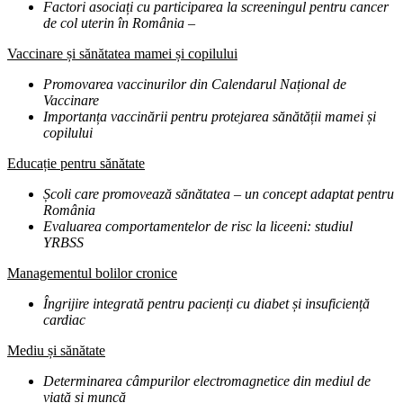
Factori asociați cu participarea la screeningul pentru cancer
de col uterin în România
–
Vaccinare și sănătatea mamei și copilului
Promovarea vaccinurilor din Calendarul Național de
Vaccinare
Importanța vaccinării pentru protejarea sănătății mamei și
copilului
Educație pentru sănătate
Școli care promovează sănătatea – un concept adaptat pentru
România
Evaluarea comportamentelor de risc la liceeni: studiul
YRBSS
Managementul bolilor cronice
Îngrijire integrată pentru pacienți cu diabet și insuficiență
cardiac
Mediu și sănătate
Determinarea câmpurilor electromagnetice din mediul de
viață și muncă