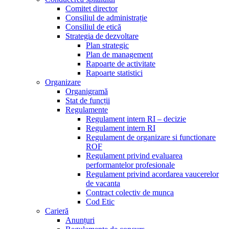
Comitet director
Consiliul de administrație
Consiliul de etică
Strategia de dezvoltare
Plan strategic
Plan de management
Rapoarte de activitate
Rapoarte statistici
Organizare
Organigramă
Stat de funcții
Regulamente
Regulament intern RI – decizie
Regulament intern RI
Regulament de organizare si functionare
ROF
Regulament privind evaluarea
performantelor profesionale
Regulament privind acordarea vaucerelor
de vacanta
Contract colectiv de munca
Cod Etic
Carieră
Anunțuri