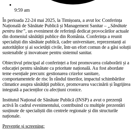
9:59 am
În perioada 22-24 mai 2025, la Timișoara, a avut loc Conferința
Națională de Sănătate Publică și Management Sanitar –
„Sănătate
pentru tine”
, un eveniment de referință dedicat provocărilor actuale
din domeniul sănătății publice din România. Conferința a reunit
specialiști din sănătate publică, cadre universitare, reprezentanți ai
autorităților și ai societății civile, într-un efort comun de a găsi soluții
sustenabile și inovatoare pentru sistemul sanitar.
Obiectivul principal al conferinței a fost promovarea colaborării și a
educației pentru sănătate ca prioritate națională. Au fost abordate
teme esențiale precum: gestionarea crizelor sanitare,
comportamentele de risc în rândul tinerilor, impactul schimbărilor
climatice asupra sănătății publice, promovarea vaccinării și îngrijirea
integrată a pacienților cu afecțiuni cronice.
Institutul Național de Sănătate Publică (INSP) a avut o prezență
activă în cadrul evenimentului, contribuind cu multiple prezentări
susținute de specialiștii din centrele regionale și din structurile
naționale.
Prevenție și screening: