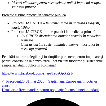
Riscuri climatice pentru sistemele de apă și impactul asupra
sănătății publice
Proiecte și bune practici în sănătate publică
Proiectul JACARDI –
Implementarea în comuna Drăgești,
județul Bihor
Proiectul JA CIRCE – bune practici în medicina primară:
JA CIRCE: diseminarea bunelor practici în medicina
primară
Cum asigurăm sustenabilitatea intervențiilor pilot în
asistența primară
Felicitări tuturor colegilor și instituțiilor partenere pentru implicare și
pentru contribuția la dezvoltarea unei viziuni moderne și sustenabile
asupra sănătății publice în România!
https://www.facebook.com/share/196aGpXZr1/
<- Precedent
25-31 mai 2025 – Săptămâna Europeană împotriva
cancerului
Următor ->
Recomandări pentru populație în cursul unei inundații