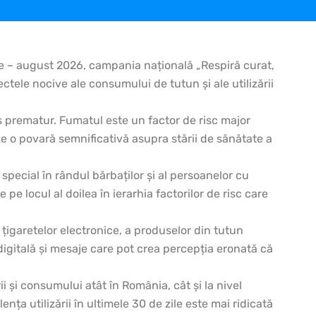
lie – august 2026, campania națională „Respiră curat,
ectele nocive ale consumului de tutun și ale utilizării
s prematur. Fumatul este un factor de risc major
eze o povară semnificativă asupra stării de sănătate a
pecial în rândul bărbaților și al persoanelor cu
e locul al doilea în ierarhia factorilor de risc care
igaretelor electronice, a produselor din tutun
digitală și mesaje care pot crea percepția eronată că
i și consumului atât în România, cât și la nivel
nța utilizării în ultimele 30 de zile este mai ridicată