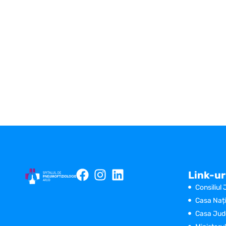
Link-ur
Consiliul