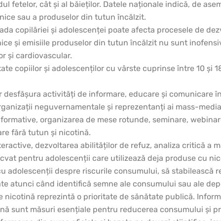
dul fetelor, cât și al băieților. Datele naționale indică, de
onice sau a produselor din tutun încălzit.
a copilăriei și adolescenței poate afecta procesele de dezv
nice și emisiile produselor din tutun încălzit nu sunt inofensiv
r și cardiovascular.
te copiilor și adolescenților cu vârste cuprinse între 10 și 18
or desfășura activități de informare, educare și comunicare î
, organizații neguvernamentale și reprezentanți ai mass-media
informative, organizarea de mese rotunde, seminare, webinare,
are fără tutun și nicotină.
nteractive, dezvoltarea abilităților de refuz, analiza critică a 
ecvat pentru adolescenții care utilizează deja produse cu nic
t cu adolescenții despre riscurile consumului, să stabilească 
alitate atunci când identifică semne ale consumului sau ale de
e nicotină reprezintă o prioritate de sănătate publică. Infor
ină sunt măsuri esențiale pentru reducerea consumului și prev