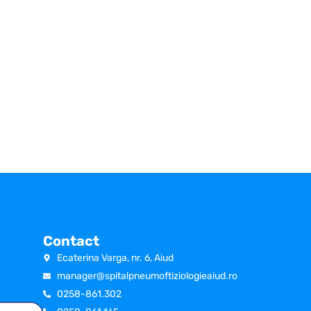
Contact
e
Ecaterina Varga, nr. 6, Aiud