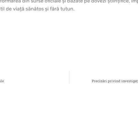
rmarea din surse oficiale și bazate pe dovezi științifice, impl
l de viață sănătos și fără tutun.
ile
Precizări privind investiga