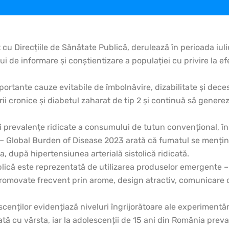
t cu Direcțiile de Sănătate Publică, derulează în perioada iu
i de informare și conștientizare a populației cu privire la ef
rtante cauze evitabile de îmbolnăvire, dizabilitate și dece
orii cronice și diabetul zaharat de tip 2 și continuă să gener
 prevalențe ridicate a consumului de tutun convențional, în s
 – Global Burden of Disease 2023 arată că fumatul se menține p
a, după hipertensiunea arterială sistolică ridicată.
ică este reprezentată de utilizarea produselor emergente – ț
 promovate frecvent prin arome, design atractiv, comunicare 
scenților evidențiază niveluri îngrijorătoare ale experimentări
tă cu vârsta, iar la adolescenții de 15 ani din România prevale