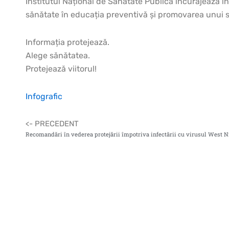
Institutul Național de Sănătate Publică încurajează info
sănătate în educația preventivă și promovarea unui sti
Informația protejează.
Alege sănătatea.
Protejează viitorul!
Infografic
<- PRECEDENT
Recomandări în vederea protejării împotriva infectării cu virusul West N