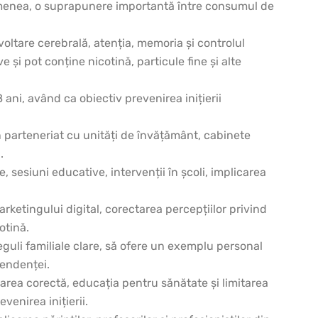
 asemenea, o suprapunere importantă între consumul de
oltare cerebrală, atenția, memoria și controlul
e și pot conține nicotină, particule fine și alte
 ani, având ca obiectiv prevenirea inițierii
n parteneriat cu unități de învățământ, cabinete
.
 sesiuni educative, intervenții în școli, implicarea
marketingului digital, corectarea percepțiilor privind
otină.
reguli familiale clare, să ofere un exemplu personal
pendenței.
marea corectă, educația pentru sănătate și limitarea
enirea inițierii.