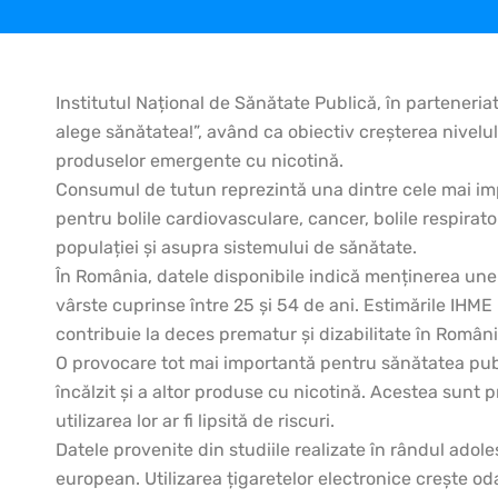
Institutul Național de Sănătate Publică, în parteneria
alege sănătatea!”, având ca obiectiv creșterea nivelulu
produselor emergente cu nicotină.
Consumul de tutun reprezintă una dintre cele mai impo
pentru bolile cardiovasculare, cancer, bolile respirat
populației și asupra sistemului de sănătate.
În România, datele disponibile indică menținerea unei
vârste cuprinse între 25 și 54 de ani. Estimările IHME
contribuie la deces prematur și dizabilitate în Români
O provocare tot mai importantă pentru sănătatea publ
încălzit și a altor produse cu nicotină. Acestea sunt
utilizarea lor ar fi lipsită de riscuri.
Datele provenite din studiile realizate în rândul adole
european. Utilizarea țigaretelor electronice crește oda