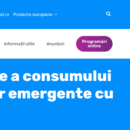
Proiecte europene
ud.ro
Programări
Informații utile
Anunțuri
online
e a consumului
lor emergente cu