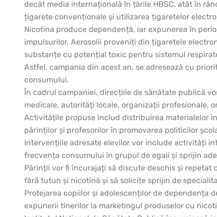
decât media internațională în țările HBSC, atât în rân
țigarete convenționale și utilizarea țigaretelor electr
Nicotina produce dependență, iar expunerea în perioad
impulsurilor. Aerosolii proveniți din țigaretele electro
substanțe cu potențial toxic pentru sistemul respirato
Astfel, campania din acest an, se adresează cu priorita
consumului.
În cadrul campaniei, direcțiile de sănătate publică v
medicale, autorități locale, organizații profesionale
Activitățile propuse includ distribuirea materialelor 
părinților și profesorilor în promovarea politicilor școl
Intervențiile adresate elevilor vor include activități i
frecvența consumului în grupul de egali și sprijin ad
Părinții vor fi încurajați să discute deschis și repeta
fără tutun și nicotină și să solicite sprijin de speci
Protejarea copiilor și adolescenților de dependența d
expunerii tinerilor la marketingul produselor cu nicot