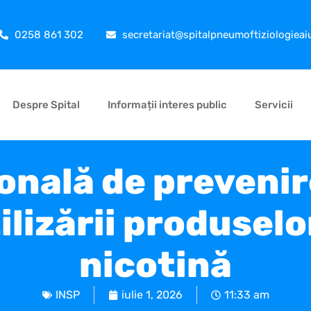
0258 861 302
secretariat@spitalpneumoftiziologieai
Despre Spital
Informații interes public
Servicii
onală de prevenir
tilizării produse
nicotină
INSP
iulie 1, 2026
11:33 am