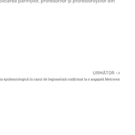
icarea părinților, profesorilor și profesioniștilor din
URMĂTOR ->
ția epidemiologică în cazul de legioneloză confirmat la o angajată Metrorex