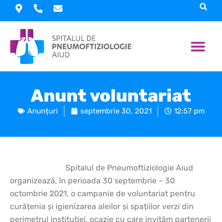
Skip
to
content
Despre spita
Informații interes pu
Informații utile
Proiecte 
Anunt voluntariat
Anunțuri
septembrie 30, 2021
12:57 pm
Spitalul de Pneumoftiziologie Aiud
organizează, în perioada 30 septembrie – 30
octombrie 2021, o campanie de voluntariat pentru
curățenia și igienizarea aleilor și spațiilor verzi din
perimetrul instituției, ocazie cu care invităm partenerii