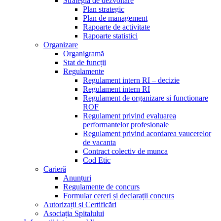
Strategia de dezvoltare
Plan strategic
Plan de management
Rapoarte de activitate
Rapoarte statistici
Organizare
Organigramă
Stat de funcții
Regulamente
Regulament intern RI – decizie
Regulament intern RI
Regulament de organizare si functionare
ROF
Regulament privind evaluarea
performantelor profesionale
Regulament privind acordarea vaucerelor
de vacanta
Contract colectiv de munca
Cod Etic
Carieră
Anunțuri
Regulamente de concurs
Formular cereri și declarații concurs
Autorizații și Certificări
Asociația Spitalului