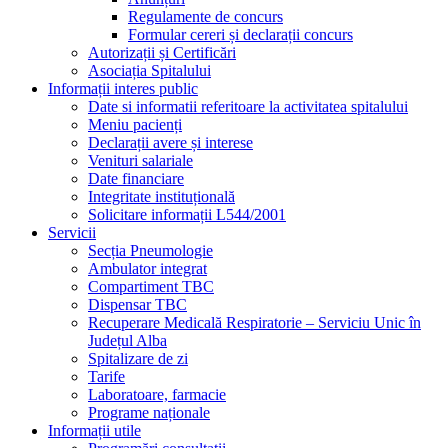
Regulamente de concurs
Formular cereri și declarații concurs
Autorizații și Certificări
Asociația Spitalului
Informații interes public
Date si informatii referitoare la activitatea spitalului
Meniu pacienți
Declarații avere și interese
Venituri salariale
Date financiare
Integritate instituțională
Solicitare informații L544/2001
Servicii
Secția Pneumologie
Ambulator integrat
Compartiment TBC
Dispensar TBC
Recuperare Medicală Respiratorie – Serviciu Unic în
Județul Alba
Spitalizare de zi
Tarife
Laboratoare, farmacie
Programe naționale
Informații utile