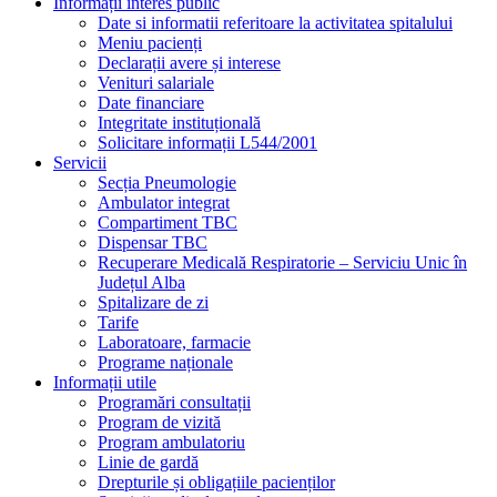
Informații interes public
Date si informatii referitoare la activitatea spitalului
Meniu pacienți
Declarații avere și interese
Venituri salariale
Date financiare
Integritate instituțională
Solicitare informații L544/2001
Servicii
Secția Pneumologie
Ambulator integrat
Compartiment TBC
Dispensar TBC
Recuperare Medicală Respiratorie – Serviciu Unic în
Județul Alba
Spitalizare de zi
Tarife
Laboratoare, farmacie
Programe naționale
Informații utile
Programări consultații
Program de vizită
Program ambulatoriu
Linie de gardă
Drepturile și obligațiile pacienților