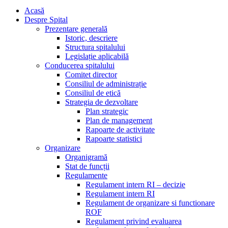
Acasă
Despre Spital
Prezentare generală
Istoric, descriere
Structura spitalului
Legislație aplicabilă
Conducerea spitalului
Comitet director
Consiliul de administrație
Consiliul de etică
Strategia de dezvoltare
Plan strategic
Plan de management
Rapoarte de activitate
Rapoarte statistici
Organizare
Organigramă
Stat de funcții
Regulamente
Regulament intern RI – decizie
Regulament intern RI
Regulament de organizare si functionare
ROF
Regulament privind evaluarea