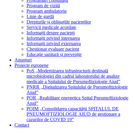
Programări consultații
Program de vizită
Program ambulatoriu
Linie de gardă
Drepturile și obligațiile pacienților
Servicii medicale acordate
Informații despre pacienți
Informații privind internarea
Informații privind externarea
Chestionar evaluare pacient
Educație sanitară și prevenție
Anunțuri
Proiecte europene
PoS „Modernizarea infrastructurii destinată
microbiologiei din cadrul laboratorului de analize
medicale a Spitalului de Pneumoftiziologie Aiud”
PNRR „Digitalizarea Spitalului de Pneumoftiziologie
Aiud”
POR „Reabilitare energetica Spital Pneumoftiziologie
Aiud”
POIM „Consolidarea capacității SPITALUL DE
PNEUMOFTIZIOLOGIE AIUD de gestionare a
cazurilor de COVID 19”
Contact