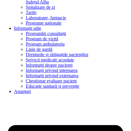
Județul Alba
Spitalizare de zi
Tarife
Laboratoare, farmacie
Programe naționale
Informații utile
Programări consultații
Program de vizită
Program ambulatoriu
Linie de gardă
Drepturile și obligațiile pacienților
Servicii medicale acordate
Informații despre pacienți
Informații privind internarea
Informații privind externarea
Chestionar evaluare pacient
Educație sanitară și prevenție
Anunțuri