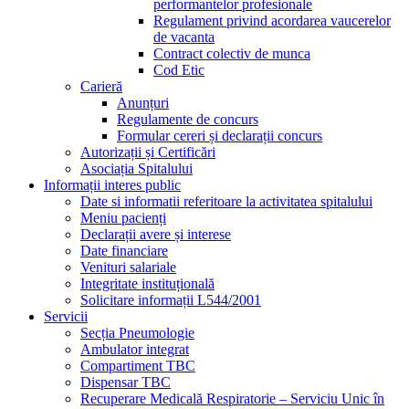
performantelor profesionale
Regulament privind acordarea vaucerelor
de vacanta
Contract colectiv de munca
Cod Etic
Carieră
Anunțuri
Regulamente de concurs
Formular cereri și declarații concurs
Autorizații și Certificări
Asociația Spitalului
Informații interes public
Date si informatii referitoare la activitatea spitalului
Meniu pacienți
Declarații avere și interese
Date financiare
Venituri salariale
Integritate instituțională
Solicitare informații L544/2001
Servicii
Secția Pneumologie
Ambulator integrat
Compartiment TBC
Dispensar TBC
Recuperare Medicală Respiratorie – Serviciu Unic în