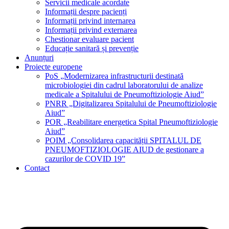
Servicii medicale acordate
Informații despre pacienți
Informații privind internarea
Informații privind externarea
Chestionar evaluare pacient
Educație sanitară și prevenție
Anunțuri
Proiecte europene
PoS „Modernizarea infrastructurii destinată
microbiologiei din cadrul laboratorului de analize
medicale a Spitalului de Pneumoftiziologie Aiud”
PNRR „Digitalizarea Spitalului de Pneumoftiziologie
Aiud”
POR „Reabilitare energetica Spital Pneumoftiziologie
Aiud”
POIM „Consolidarea capacității SPITALUL DE
PNEUMOFTIZIOLOGIE AIUD de gestionare a
cazurilor de COVID 19”
Contact