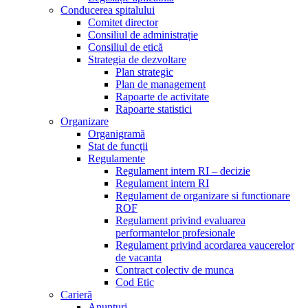
Conducerea spitalului
Comitet director
Consiliul de administrație
Consiliul de etică
Strategia de dezvoltare
Plan strategic
Plan de management
Rapoarte de activitate
Rapoarte statistici
Organizare
Organigramă
Stat de funcții
Regulamente
Regulament intern RI – decizie
Regulament intern RI
Regulament de organizare si functionare
ROF
Regulament privind evaluarea
performantelor profesionale
Regulament privind acordarea vaucerelor
de vacanta
Contract colectiv de munca
Cod Etic
Carieră
Anunțuri