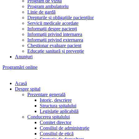
Program de vizită
Program ambulatoriu
Linie de gardă
Drepturile și obligațiile pacienților
Servicii medicale acordate
Informații despre pacienți
Informații privind internarea
Informații privind externarea
Chestionar evaluare pacient
Educație sanitară și prevenție
Anunțuri
Programări online
Acasă
Despre spital
Prezentare generală
Istoric, descriere
Structura spitalului
Legislație aplicabilă
Conducerea spitalului
Comitet director
Consiliul de administrație
Consiliul de etică