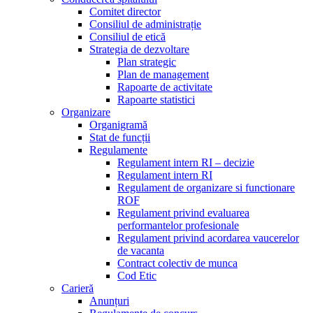
Comitet director
Consiliul de administrație
Consiliul de etică
Strategia de dezvoltare
Plan strategic
Plan de management
Rapoarte de activitate
Rapoarte statistici
Organizare
Organigramă
Stat de funcții
Regulamente
Regulament intern RI – decizie
Regulament intern RI
Regulament de organizare si functionare
ROF
Regulament privind evaluarea
performantelor profesionale
Regulament privind acordarea vaucerelor
de vacanta
Contract colectiv de munca
Cod Etic
Carieră
Anunțuri