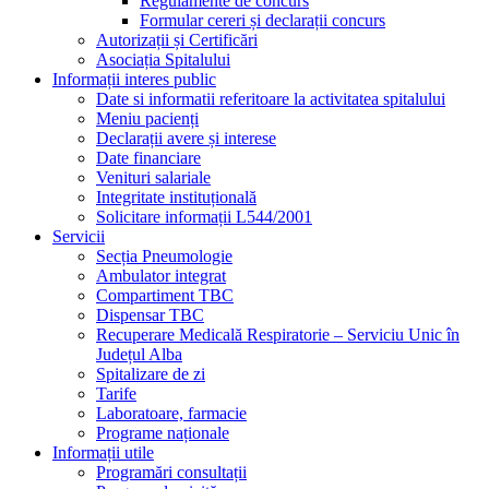
Regulamente de concurs
Formular cereri și declarații concurs
Autorizații și Certificări
Asociația Spitalului
Informații interes public
Date si informatii referitoare la activitatea spitalului
Meniu pacienți
Declarații avere și interese
Date financiare
Venituri salariale
Integritate instituțională
Solicitare informații L544/2001
Servicii
Secția Pneumologie
Ambulator integrat
Compartiment TBC
Dispensar TBC
Recuperare Medicală Respiratorie – Serviciu Unic în
Județul Alba
Spitalizare de zi
Tarife
Laboratoare, farmacie
Programe naționale
Informații utile
Programări consultații