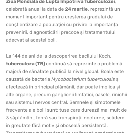
Ziua Mondială de Luptă Împotriva Tuberculozei
,
celebrată anual la data de
24 martie
, reprezintă un
moment important pentru creșterea gradului de
conștientizare a populației cu privire la importanța
prevenirii, diagnosticării precoce și tratamentului
adecvat al acestei boli.
La 144 de ani de la descoperirea bacilului Koch,
tuberculoza (TB)
continuă să reprezinte o problemă
majoră de sănătate publică la nivel global. Boala este
cauzată de bacteria
Mycobacterium tuberculosis
și
afectează în principal plămânii, dar poate implica și
alte organe, precum ganglionii limfatici, oasele, rinichii
sau sistemul nervos central. Semnele și simptomele
frecvente ale bolii sunt: tuse care durează mai mult de
3 săptămâni, febră sau transpirații nocturne, scădere
în greutate fără motiv și oboseală persistentă.