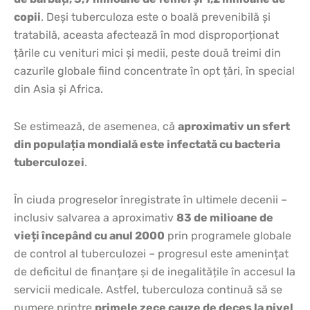
copii
. Deși tuberculoza este o boală prevenibilă și
tratabilă, aceasta afectează în mod disproporționat
țările cu venituri mici și medii, peste două treimi din
cazurile globale fiind concentrate în opt țări, în special
din Asia și Africa.
Se estimează, de asemenea, că
aproximativ un sfert
din populația mondială este infectată cu bacteria
tuberculozei
.
În ciuda progreselor înregistrate în ultimele decenii –
inclusiv salvarea a aproximativ
83 de milioane de
vieți începând cu anul 2000
prin programele globale
de control al tuberculozei – progresul este amenințat
de deficitul de finanțare și de inegalitățile în accesul la
servicii medicale. Astfel, tuberculoza continuă să se
numere printre
primele zece cauze de deces la nivel