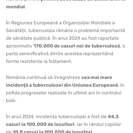
mondial
.
În Regiunea Europeană a Organizației Mondiale a
Sănătății, tuberculoza rămâne o problemă importantă
de sănătate publică. În anul 2024 au fost raportate
aproximativ
170.000 de cazuri noi de tuberculoză
, o
parte semnificativă dintre acestea reprezentând
forme rezistente la tratament.
România continuă să înregistreze
cea mai mare
incidență a tuberculozei din Uniunea Europeană
, în
pofida progreselor realizate în ultimii ani în controlul
bolii.
În anul 2024, incidența tuberculozei a fost de
44,3
cazuri la 100.000 de locuitori
, iar în rândul copiilor
de
10,8 cazuri la 100.000 de locuitori
.