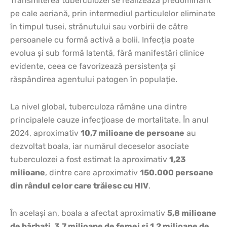
Transmiterea tuberculozei se realizează predominant
pe cale aeriană, prin intermediul particulelor eliminate
în timpul tusei, strănutului sau vorbirii de către
persoanele cu formă activă a bolii. Infecția poate
evolua și sub formă latentă, fără manifestări clinice
evidente, ceea ce favorizează persistența și
răspândirea agentului patogen în populație.
La nivel global, tuberculoza rămâne una dintre
principalele cauze infecțioase de mortalitate. În anul
2024, aproximativ
10,7 milioane de persoane
au
dezvoltat boala, iar numărul deceselor asociate
tuberculozei a fost estimat la aproximativ
1,23
milioane
, dintre care aproximativ
150.000 persoane
din rândul celor care trăiesc cu HIV
.
În același an, boala a afectat aproximativ
5,8 milioane
de bărbați, 3,7 milioane de femei și 1,2 milioane de