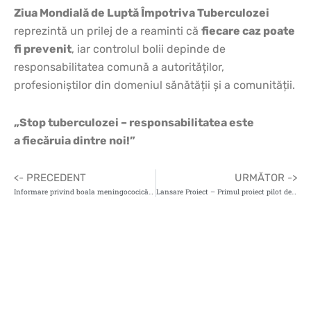
Ziua Mondială de Luptă Împotriva Tuberculozei
reprezintă un prilej de a reaminti că
fiecare caz poate
fi prevenit
, iar controlul bolii depinde de
responsabilitatea comună a autorităților,
profesioniștilor din domeniul sănătății și a comunității.
„Stop tuberculozei – responsabilitatea este
a fiecăruia dintre noi!”
<- PRECEDENT
URMĂTOR ->
Informare privind boala meningococică invazivă și focarul din Kent, Anglia
Lansare Proiect – Primul proiect pilot de screening pentru cancerul de prostată din România: Mobilizare pentru Acces la screening, evaluarea Riscului, Informare și Navigare – MARIN Cod SMIS 354182