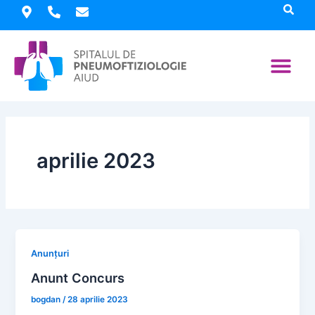
Skip
to
content
Despre spita
Informații interes pu
Informații utile
Proiecte 
aprilie 2023
Anunțuri
Anunt Concurs
bogdan
/
28 aprilie 2023